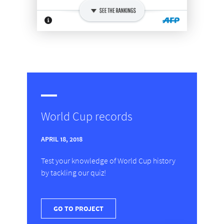
World Cup records
APRIL 18, 2018
Test your knowledge of World Cup history
by tackling our quiz!
GO TO PROJECT