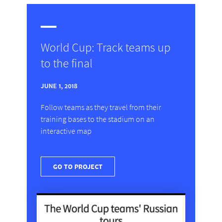
World Cup: Track teams up
to the final
JUNE 1, 2018
Follow teams as they travel from their
training bases to the stadium on an
interactive map
GO TO PROJECT