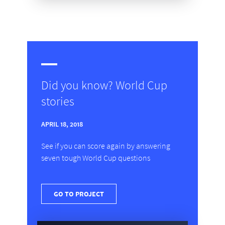
Did you know? World Cup
stories
APRIL 18, 2018
See if you can score again by answering
seven tough World Cup questions
GO TO PROJECT