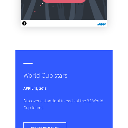
World Cup stars
APRIL 11, 2018
Discover a standout in each of the 32 World
Cup teams