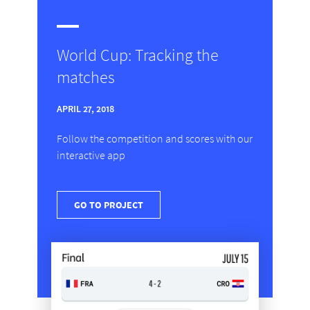
World Cup: Tracking the
matches
APRIL 27, 2018
Follow the competition and scores with our
interactive app
GO TO PROJECT