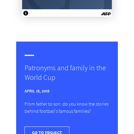
Patronyms and family in the
World Cup
APRIL 18, 2018
From father to son: do you know the stories
behind football’s famous families?
GO TO PROJECT