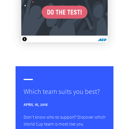
Which team suits you best?
APRIL 16, 2018
Don't know who to support? Discover which
World Cup team is most like you