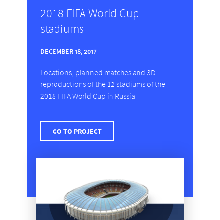
2018 FIFA World Cup
stadiums
DECEMBER 18, 2017
Locations, planned matches and 3D
reproductions of the 12 stadiums of the
2018 FIFA World Cup in Russia
GO TO PROJECT