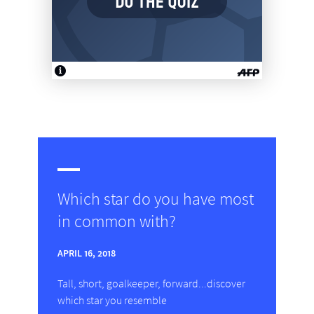
Which star do you have most
in common with?
APRIL 16, 2018
Tall, short, goalkeeper, forward...discover
which star you resemble