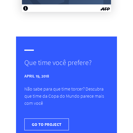
Que time você prefere?
APRIL 19, 2018
Não sabe para que time torcer? Descubra
que time da Copa do Mundo parece mais
com você
GO TO PROJECT