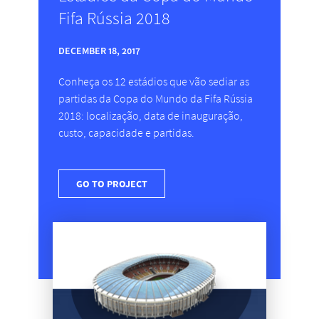
Fifa Rússia 2018
DECEMBER 18, 2017
Conheça os 12 estádios que vão sediar as
partidas da Copa do Mundo da Fifa Rússia
2018: localização, data de inauguração,
custo, capacidade e partidas.
GO TO PROJECT