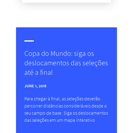
Copa do Mundo: siga os
deslocamentos das seleções
até a final
JUNE 1, 2018
Para chegar à final, as seleções deverão
percorrer distâncias consideráveis desde o
seu campo de base. Siga os deslocamentos
das seleções em um mapa interativo