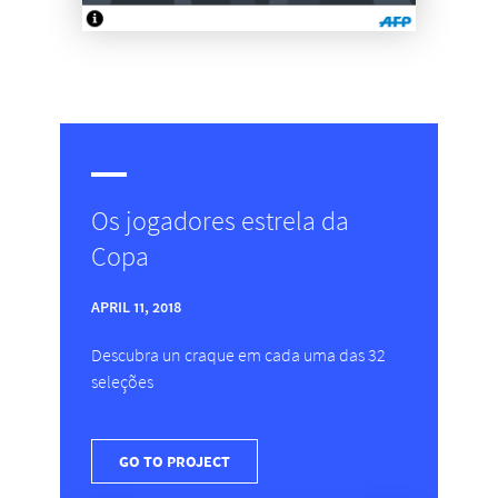
Os jogadores estrela da
Copa
APRIL 11, 2018
Descubra un craque em cada uma das 32
seleções
GO TO PROJECT