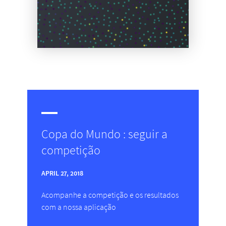
Copa do Mundo : seguir a
competição
APRIL 27, 2018
Acompanhe a competição e os resultados
com a nossa aplicação