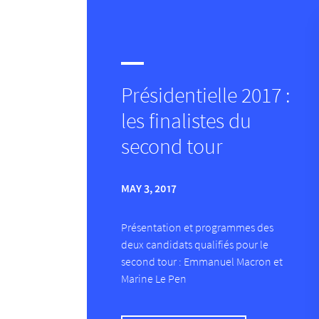
Présidentielle 2017 :
les finalistes du
second tour
MAY 3, 2017
Présentation et programmes des
deux candidats qualifiés pour le
second tour : Emmanuel Macron et
Marine Le Pen