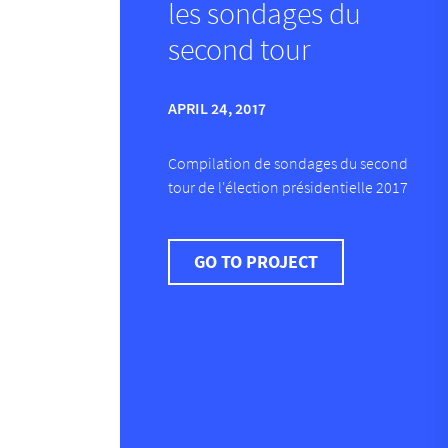
les sondages du
second tour
APRIL 24, 2017
Compilation de sondages du second
tour de l'élection présidentielle 2017
GO TO PROJECT