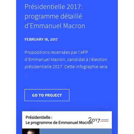
Présidentielle 2017:
programme détaillé
d'Emmanuel Macron
FEBRUARY 16, 2017
Propositions recensées par l'AFP
d'Emmanuel Macron, candidat à l'élection
présidentielle 2017. Cette infographie sera
...
GO TO PROJECT