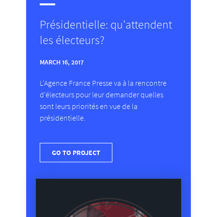
Présidentielle: qu'attendent
les électeurs?
MARCH 16, 2017
L'Agence France Presse va à la rencontre
d'électeurs pour leur demander quelles
sont leurs priorités en vue de la
présidentielle.
GO TO PROJECT