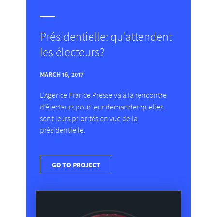
Présidentielle: qu'attendent
les électeurs?
MARCH 16, 2017
L'Agence France Presse va à la rencontre
d'électeurs pour leur demander quelles
sont leurs priorités en vue de la
présidentielle.
GO TO PROJECT