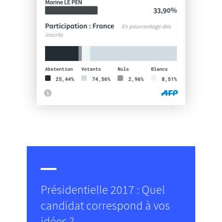
Présidentielle 2017 : Quel
candidat correspond à vos
idées ?