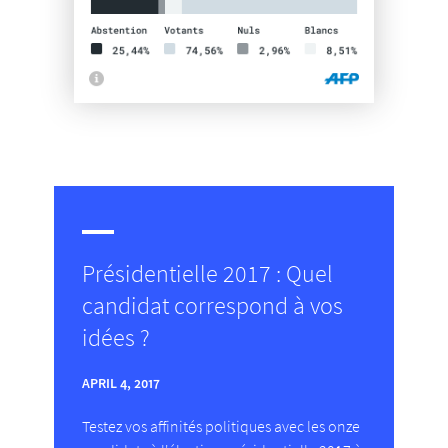
Présidentielle 2017 : Quel
candidat correspond à vos
idées ?
APRIL 4, 2017
Testez vos affinités politiques avec les onze