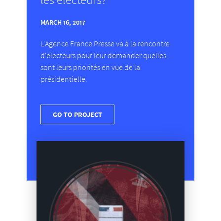
MARCH 16, 2017
L'Agence France Presse va à la rencontre
d'électeurs pour leur demander quelles
sont leurs priorités en vue de la
présidentielle.
GO TO PROJECT