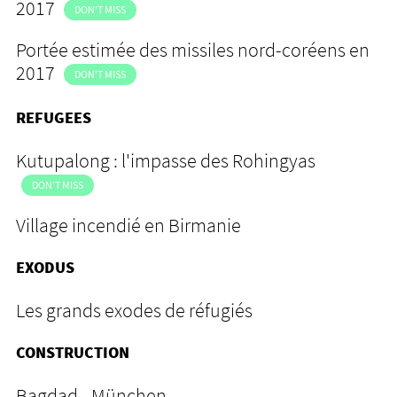
2017
DON'T MISS
Portée estimée des missiles nord-coréens en
2017
DON'T MISS
REFUGEES
Kutupalong : l'impasse des Rohingyas
DON'T MISS
Village incendié en Birmanie
EXODUS
Les grands exodes de réfugiés
CONSTRUCTION
Bagdad - München