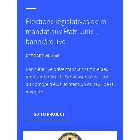
Élections législatives de mi-
mandat aux États-Unis :
bannière live
OCTOBER 26, 2018
Bannière live présentant la chambre des
représentants et le Sénat avec l’évolution
du nombre d’élus, et mention du seuil de la
majorité
GO TO PROJECT